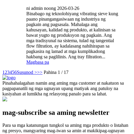
ni admin noong 2026-03-26
Binabago ng teknolohiyang vibrating sieve kung
paano pinangangasiwaan ng industriya ng
pagkain ang pagsasala. Mahalaga ang
kahusayan, kalidad ng produkto, at kalinisan sa
bawat yugto ng produksyon ng pagkain. Ang
mga tradisyunal na sistema, tulad ng tangential
flow filtration, ay kadalasang nahihirapan sa
pagkasira ng lamad at mga kumplikadong
hakbang sa paglilinis. Ang tray filtration...
Magbasa pa
1
2
3
4
5
6
Susunod >
>>
Pahina 1 / 17
Pinahahalagahan namin ang aming mga customer at nakatuon sa
pagpapanatili ng mga ugnayan upang matiyak ang patuloy na
kasiyahan at lumikha ng relasyong panalo para sa lahat.
mag-subscribe sa aming newsletter
Para sa mga katanungan tungkol sa aming mga produkto o listahan
ng presyo, mangyaring mag-iwan sa amin at makikipag-ugnayan