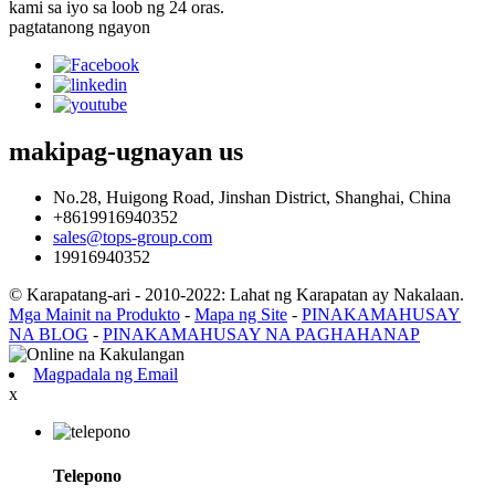
kami sa iyo sa loob ng 24 oras.
pagtatanong ngayon
makipag-ugnayan
us
No.28, Huigong Road, Jinshan District, Shanghai, China
+8619916940352
sales@tops-group.com
19916940352
© Karapatang-ari - 2010-2022: Lahat ng Karapatan ay Nakalaan.
Mga Mainit na Produkto
-
Mapa ng Site
-
PINAKAMAHUSAY
NA BLOG
-
PINAKAMAHUSAY NA PAGHAHANAP
Magpadala ng Email
x
Telepono