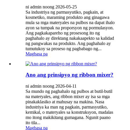
ni admin noong 2026-05-25
Sa industriya ng parmasyutiko, pagkain, at
kosmetiko, maraming produkto ang ginagawa
mula sa mga materyales na pulbos na dapat ihalo
ayon sa tumpak na proporsyon ng pormulasyon.
Ang pagkakapareho ng prosesong ito ng
paghahalo ay direktang nakakaapekto sa kalidad
ng pangwakas na produkto. Ang paghahalo ay
tumutukoy sa proseso ng pagbabago ng...
Magbasa pa
Ano ang prinsipyo ng ribbon mixer?
ni admin noong 2026-04-11
Sa mundo ng paghahalo ng pulbos at butil-butil
na materyales, ang ribbon mixer ay isa sa mga
pinakaklasiko at mahusay na makina. Nasa
industriya ka man ng pagkain, parmasyutiko,
kemikal, o materyales sa konstruksyon, madalas
mo itong makikitang gumagana. Ngunit paano
ito tila...
Magbasa pa