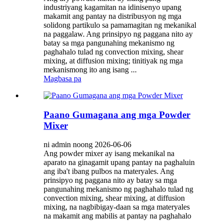
industriyang kagamitan na idinisenyo upang
makamit ang pantay na distribusyon ng mga
solidong partikulo sa pamamagitan ng mekanikal
na paggalaw. Ang prinsipyo ng paggana nito ay
batay sa mga pangunahing mekanismo ng
paghahalo tulad ng convection mixing, shear
mixing, at diffusion mixing; tinitiyak ng mga
mekanismong ito ang isang ...
Magbasa pa
Paano Gumagana ang mga Powder
Mixer
ni admin noong 2026-06-06
Ang powder mixer ay isang mekanikal na
aparato na ginagamit upang pantay na paghaluin
ang iba't ibang pulbos na materyales. Ang
prinsipyo ng paggana nito ay batay sa mga
pangunahing mekanismo ng paghahalo tulad ng
convection mixing, shear mixing, at diffusion
mixing, na nagbibigay-daan sa mga materyales
na makamit ang mabilis at pantay na paghahalo