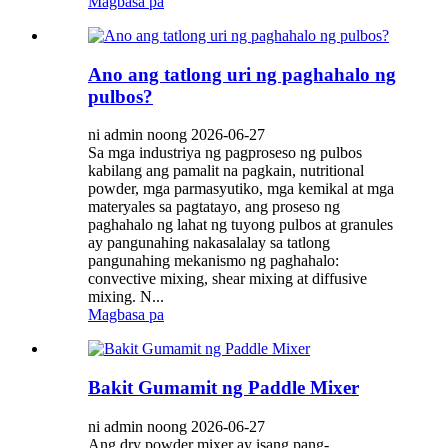
Magbasa pa
Ano ang tatlong uri ng paghahalo ng
pulbos?
ni admin noong 2026-06-27
Sa mga industriya ng pagproseso ng pulbos
kabilang ang pamalit na pagkain, nutritional
powder, mga parmasyutiko, mga kemikal at mga
materyales sa pagtatayo, ang proseso ng
paghahalo ng lahat ng tuyong pulbos at granules
ay pangunahing nakasalalay sa tatlong
pangunahing mekanismo ng paghahalo:
convective mixing, shear mixing at diffusive
mixing. N...
Magbasa pa
Bakit Gumamit ng Paddle Mixer
ni admin noong 2026-06-27
Ang dry powder mixer ay isang pang-