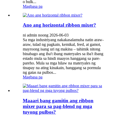
o bulk...
Magbasa pa
Ano ang horizontal ribbon mixer?
ni admin noong 2026-06-03
Sa mga industriyang nakakasalamuha natin araw-
araw, tulad ng pagkain, kemikal, feed, at gamot,
mayroong isang uri ng makina – tahimik nitong
binabago ang iba't ibang materyales sa iba't ibang
estado mula sa hindi maayos hanggang sa pare-
pareho. Mula sa mga hilaw na materyales ng
tinapay na ating kinakain, hanggang sa pormula
ng gatas na pulbos...
Magbasa pa
Maaari bang gamitin ang ribbon
mixer para sa pag-blend ng mga
tuyong pulbos?