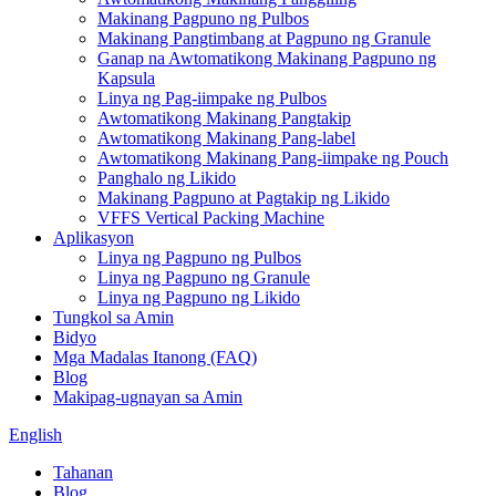
Makinang Pagpuno ng Pulbos
Makinang Pangtimbang at Pagpuno ng Granule
Ganap na Awtomatikong Makinang Pagpuno ng
Kapsula
Linya ng Pag-iimpake ng Pulbos
Awtomatikong Makinang Pangtakip
Awtomatikong Makinang Pang-label
Awtomatikong Makinang Pang-iimpake ng Pouch
Panghalo ng Likido
Makinang Pagpuno at Pagtakip ng Likido
VFFS Vertical Packing Machine
Aplikasyon
Linya ng Pagpuno ng Pulbos
Linya ng Pagpuno ng Granule
Linya ng Pagpuno ng Likido
Tungkol sa Amin
Bidyo
Mga Madalas Itanong (FAQ)
Blog
Makipag-ugnayan sa Amin
English
Tahanan
Blog