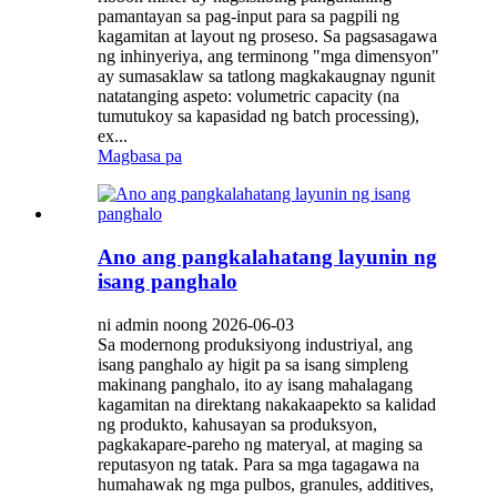
pamantayan sa pag-input para sa pagpili ng
kagamitan at layout ng proseso. Sa pagsasagawa
ng inhinyeriya, ang terminong "mga dimensyon"
ay sumasaklaw sa tatlong magkakaugnay ngunit
natatanging aspeto: volumetric capacity (na
tumutukoy sa kapasidad ng batch processing),
ex...
Magbasa pa
Ano ang pangkalahatang layunin ng
isang panghalo
ni admin noong 2026-06-03
Sa modernong produksiyong industriyal, ang
isang panghalo ay higit pa sa isang simpleng
makinang panghalo, ito ay isang mahalagang
kagamitan na direktang nakakaapekto sa kalidad
ng produkto, kahusayan sa produksyon,
pagkakapare-pareho ng materyal, at maging sa
reputasyon ng tatak. Para sa mga tagagawa na
humahawak ng mga pulbos, granules, additives,