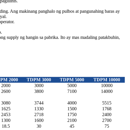
aglilinis.
 welding. Ang makinang panghalo ng pulbos at pangunahing baras ay
yal.
perator.
o.
g supply ng hangin sa pabrika. Ito ay mas madaling patakbuhin,
PM 2000
TDPM 3000
TDPM 5000
TDPM 10000
2000
3000
5000
10000
2600
3800
7100
14000
3080
3744
4000
5515
1625
1330
1500
1768
2453
2718
1750
2400
1300
1600
2100
2700
18.5
30
45
75