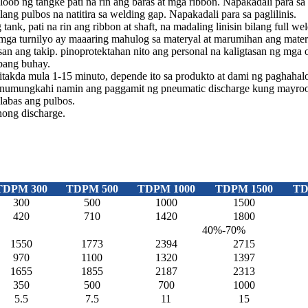
loob ng tangke pati na rin ang baras at mga ribbon. Napakadali para sa p
ng pulbos na natitira sa welding gap. Napakadali para sa paglilinis.
 tank, pati na rin ang ribbon at shaft, na madaling linisin bilang full
 mga turnilyo ay maaaring mahulog sa materyal at marumihan ang mater
an ang takip. pinoprotektahan nito ang personal na kaligtasan ng mga o
bang buhay.
itakda mula 1-15 minuto, depende ito sa produkto at dami ng paghahal
minumungkahi namin ang paggamit ng pneumatic discharge kung mayroon
alabas ang pulbos.
ong discharge.
TDPM 300
TDPM 500
TDPM 1000
TDPM 1500
TD
300
500
1000
1500
420
710
1420
1800
40%-70%
1550
1773
2394
2715
970
1100
1320
1397
1655
1855
2187
2313
350
500
700
1000
5.5
7.5
11
15