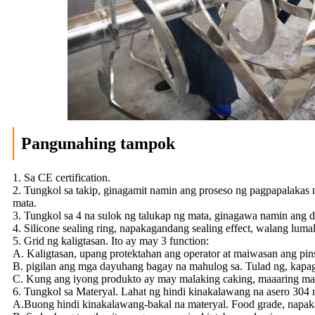
Pangunahing tampok
1. Sa CE certification.
2. Tungkol sa takip, ginagamit namin ang proseso ng pagpapalakas n
mata.
3. Tungkol sa 4 na sulok ng talukap ng mata, ginagawa namin ang d
4. Silicone sealing ring, napakagandang sealing effect, walang luma
5. Grid ng kaligtasan. Ito ay may 3 function:
A. Kaligtasan, upang protektahan ang operator at maiwasan ang pin
B. pigilan ang mga dayuhang bagay na mahulog sa. Tulad ng, kapag
C. Kung ang iyong produkto ay may malaking caking, maaaring masi
6. Tungkol sa Materyal. Lahat ng hindi kinakalawang na asero 304 
A.Buong hindi kinakalawang-bakal na materyal. Food grade, napakad