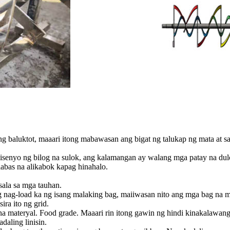
g baluktot, maaari itong mabawasan ang bigat ng talukap ng mata at sa 
isenyo ng bilog na sulok, ang kalamangan ay walang mga patay na dulo
labas na alikabok kapag hinahalo.
sala sa mga tauhan.
 nag-load ka ng isang malaking bag, maiiwasan nito ang mga bag na m
ra ito ng grid.
na materyal. Food grade. Maaari rin itong gawin ng hindi kinakalawan
aling linisin.