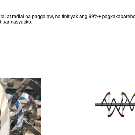
xial at radial na paggalaw, na tinitiyak ang 99%+ pagkakapare
at parmasyutiko.