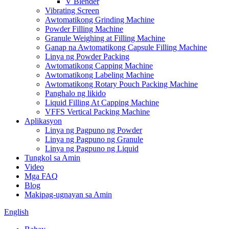
V Blender
Vibrating Screen
Awtomatikong Grinding Machine
Powder Filling Machine
Granule Weighing at Filling Machine
Ganap na Awtomatikong Capsule Filling Machine
Linya ng Powder Packing
Awtomatikong Capping Machine
Awtomatikong Labeling Machine
Awtomatikong Rotary Pouch Packing Machine
Panghalo ng likido
Liquid Filling At Capping Machine
VFFS Vertical Packing Machine
Aplikasyon
Linya ng Pagpuno ng Powder
Linya ng Pagpuno ng Granule
Linya ng Pagpuno ng Liquid
Tungkol sa Amin
Video
Mga FAQ
Blog
Makipag-ugnayan sa Amin
English