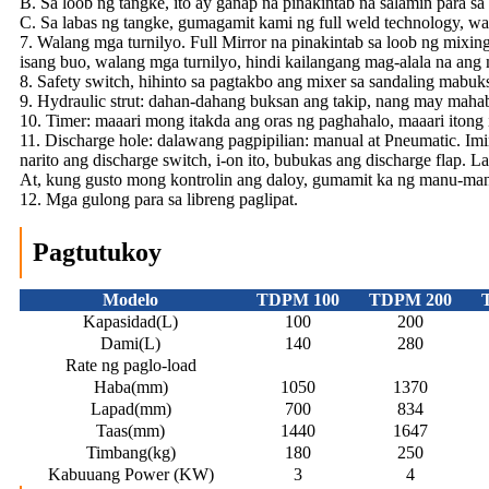
B. Sa loob ng tangke, ito ay ganap na pinakintab na salamin para sa 
C. Sa labas ng tangke, gumagamit kami ng full weld technology, wala
7. Walang mga turnilyo. Full Mirror na pinakintab sa loob ng mixing
isang buo, walang mga turnilyo, hindi kailangang mag-alala na ang
8. Safety switch, hihinto sa pagtakbo ang mixer sa sandaling mabuks
9. Hydraulic strut: dahan-dahang buksan ang takip, nang may maha
10. Timer: maaari mong itakda ang oras ng paghahalo, maaari itong 
11. Discharge hole: dalawang pagpipilian: manual at Pneumatic. I
narito ang discharge switch, i-on ito, bubukas ang discharge flap. L
At, kung gusto mong kontrolin ang daloy, gumamit ka ng manu-man
12. Mga gulong para sa libreng paglipat.
Pagtutukoy
Modelo
TDPM 100
TDPM 200
Kapasidad(L)
100
200
Dami(L)
140
280
Rate ng paglo-load
Haba(mm)
1050
1370
Lapad(mm)
700
834
Taas(mm)
1440
1647
Timbang(kg)
180
250
Kabuuang Power (KW)
3
4