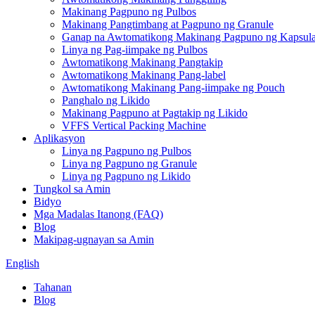
Makinang Pagpuno ng Pulbos
Makinang Pangtimbang at Pagpuno ng Granule
Ganap na Awtomatikong Makinang Pagpuno ng Kapsul
Linya ng Pag-iimpake ng Pulbos
Awtomatikong Makinang Pangtakip
Awtomatikong Makinang Pang-label
Awtomatikong Makinang Pang-iimpake ng Pouch
Panghalo ng Likido
Makinang Pagpuno at Pagtakip ng Likido
VFFS Vertical Packing Machine
Aplikasyon
Linya ng Pagpuno ng Pulbos
Linya ng Pagpuno ng Granule
Linya ng Pagpuno ng Likido
Tungkol sa Amin
Bidyo
Mga Madalas Itanong (FAQ)
Blog
Makipag-ugnayan sa Amin
English
Tahanan
Blog