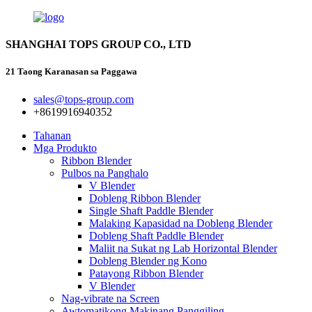
SHANGHAI TOPS GROUP CO., LTD
21 Taong Karanasan sa Paggawa
sales@tops-group.com
+8619916940352
Tahanan
Mga Produkto
Ribbon Blender
Pulbos na Panghalo
V Blender
Dobleng Ribbon Blender
Single Shaft Paddle Blender
Malaking Kapasidad na Dobleng Blender
Dobleng Shaft Paddle Blender
Maliit na Sukat ng Lab Horizontal Blender
Dobleng Blender ng Kono
Patayong Ribbon Blender
V Blender
Nag-vibrate na Screen
Awtomatikong Makinang Panggiling