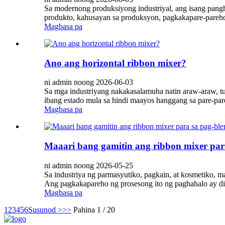
Sa modernong produksiyong industriyal, ang isang pangh
produkto, kahusayan sa produksyon, pagkakapare-pareho 
Magbasa pa
Ano ang horizontal ribbon mixer?
ni admin noong 2026-06-03
Sa mga industriyang nakakasalamuha natin araw-araw, tul
ibang estado mula sa hindi maayos hanggang sa pare-pare
Magbasa pa
Maaari bang gamitin ang ribbon mixer par
ni admin noong 2026-05-25
Sa industriya ng parmasyutiko, pagkain, at kosmetiko, 
Ang pagkakapareho ng prosesong ito ng paghahalo ay di
Magbasa pa
1
2
3
4
5
6
Susunod >
>>
Pahina 1 / 20