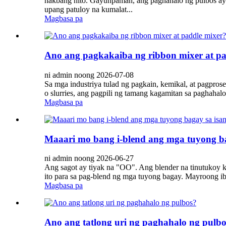
hakbang nito. Gayunpaman, ang paghahalo ng pulbos ay 
upang patuloy na kumalat...
Magbasa pa
Ano ang pagkakaiba ng ribbon mixer at pa
ni admin noong 2026-07-08
Sa mga industriya tulad ng pagkain, kemikal, at pagpros
o slurries, ang pagpili ng tamang kagamitan sa paghahal
Magbasa pa
Maaari mo bang i-blend ang mga tuyong ba
ni admin noong 2026-06-27
Ang sagot ay tiyak na "OO". Ang blender na tinutukoy k
ito para sa pag-blend ng mga tuyong bagay. Mayroong iba't
Magbasa pa
Ano ang tatlong uri ng paghahalo ng pulb