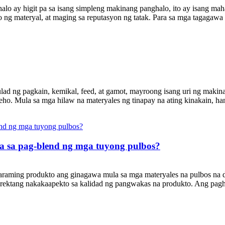
alo ay higit pa sa isang simpleng makinang panghalo, ito ay isang ma
ng materyal, at maging sa reputasyon ng tatak. Para sa mga tagagawa 
ad ng pagkain, kemikal, feed, at gamot, mayroong isang uri ng makina –
ho. Mula sa mga hilaw na materyales ng tinapay na ating kinakain, ha
a sa pag-blend ng mga tuyong pulbos?
maraming produkto ang ginagawa mula sa mga materyales na pulbos na 
rektang nakakaapekto sa kalidad ng pangwakas na produkto. Ang pagh