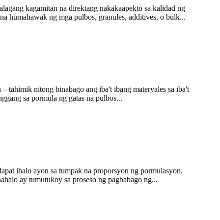
halagang kagamitan na direktang nakakaapekto sa kalidad ng
na humahawak ng mga pulbos, granules, additives, o bulk...
 tahimik nitong binabago ang iba't ibang materyales sa iba't
nggang sa pormula ng gatas na pulbos...
dapat ihalo ayon sa tumpak na proporsyon ng pormulasyon.
ahalo ay tumutukoy sa proseso ng pagbabago ng...