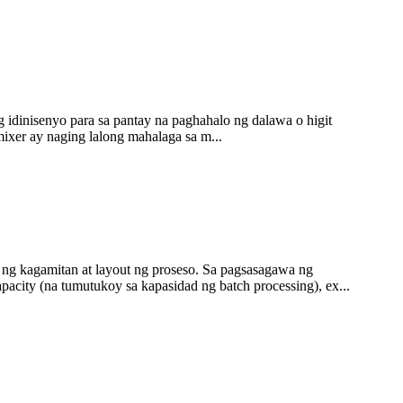
idinisenyo para sa pantay na paghahalo ng dalawa o higit
mixer ay naging lalong mahalaga sa m...
 ng kagamitan at layout ng proseso. Sa pagsasagawa ng
acity (na tumutukoy sa kapasidad ng batch processing), ex...