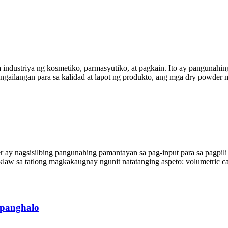
dustriya ng kosmetiko, parmasyutiko, at pagkain. Ito ay pangunahing 
angailangan para sa kalidad at lapot ng produkto, ang mga dry powder 
 ay nagsisilbing pangunahing pamantayan sa pag-input para sa pagpili
aw sa tatlong magkakaugnay ngunit natatanging aspeto: volumetric cap
 panghalo