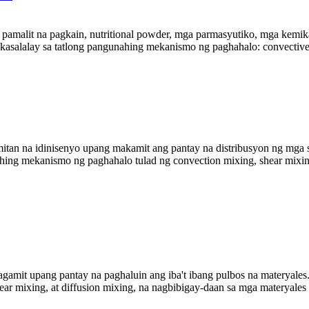
 pamalit na pagkain, nutritional powder, mga parmasyutiko, mga kemika
kasalalay sa tatlong pangunahing mekanismo ng paghahalo: convective m
itan na idinisenyo upang makamit ang pantay na distribusyon ng mga 
ing mekanismo ng paghahalo tulad ng convection mixing, shear mixing
gamit upang pantay na paghaluin ang iba't ibang pulbos na materyale
ar mixing, at diffusion mixing, na nagbibigay-daan sa mga materyales 