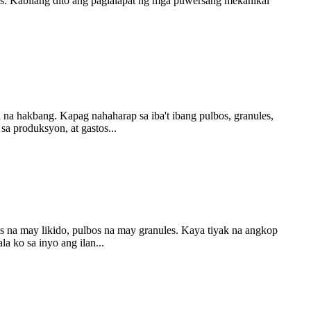
s. Kabilang dito ang paglalapat ng mga puwersang mekanikal
 na hakbang. Kapag nahaharap sa iba't ibang pulbos, granules,
a produksyon, at gastos...
s na may likido, pulbos na may granules. Kaya tiyak na angkop
a ko sa inyo ang ilan...