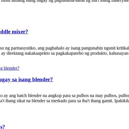
hindi lamang isang bagay ng pagsasama-sama ng iba't ibang materyale
ddle mixer?
eso ng parmasyutiko, ang paghahalo ay isang pangunahin ngunit kritikal
o ay direktang nakakaapekto sa pagkakapareho ng produkto, kahusayan s
gay sa isang blender?
o ay ang batch blender na angkop para sa pulbos na may pulbos, pulbo
 ibang sikat na blender sa merkado para sa iba't ibang gamit. Ipakikilal
os?