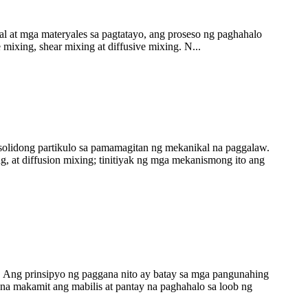
l at mga materyales sa pagtatayo, ang proseso ng paghahalo
ixing, shear mixing at diffusive mixing. N...
solidong partikulo sa pamamagitan ng mekanikal na paggalaw.
, at diffusion mixing; tinitiyak ng mga mekanismong ito ang
s. Ang prinsipyo ng paggana nito ay batay sa mga pangunahing
na makamit ang mabilis at pantay na paghahalo sa loob ng