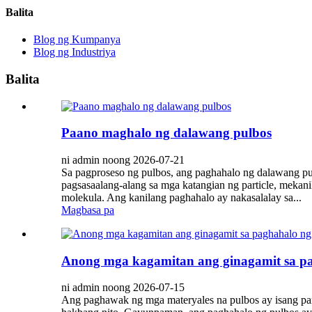
Balita
Blog ng Kumpanya
Blog ng Industriya
Balita
Paano maghalo ng dalawang pulbos
ni admin noong 2026-07-21
Sa pagproseso ng pulbos, ang paghahalo ng dalawang pu
pagsasaalang-alang sa mga katangian ng particle, mekani
molekula. Ang kanilang paghahalo ay nakasalalay sa...
Magbasa pa
Anong mga kagamitan ang ginagamit sa pa
ni admin noong 2026-07-15
Ang paghawak ng mga materyales na pulbos ay isang pang